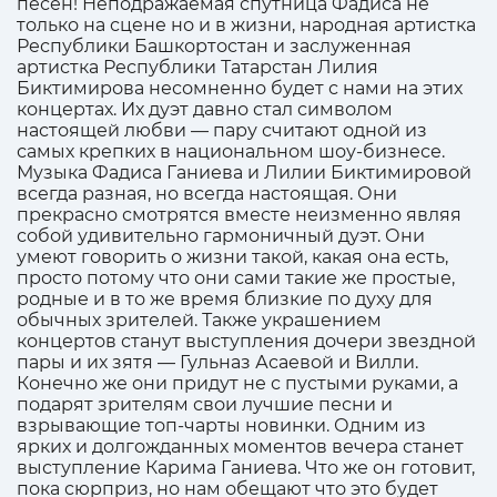
песен! Неподражаемая спутница Фадиса не
только на сцене но и в жизни, народная артистка
Республики Башкортостан и заслуженная
артистка Республики Татарстан Лилия
Биктимирова несомненно будет с нами на этих
концертах. Их дуэт давно стал символом
настоящей любви — пару считают одной из
самых крепких в национальном шоу-бизнесе.
Музыка Фадиса Ганиева и Лилии Биктимировой
всегда разная, но всегда настоящая. Они
прекрасно смотрятся вместе неизменно являя
собой удивительно гармоничный дуэт. Они
умеют говорить о жизни такой, какая она есть,
просто потому что они сами такие же простые,
родные и в то же время близкие по духу для
обычных зрителей. Также украшением
концертов станут выступления дочери звездной
пары и их зятя — Гульназ Асаевой и Вилли.
Конечно же они придут не с пустыми руками, а
подарят зрителям свои лучшие песни и
взрывающие топ-чарты новинки. Одним из
ярких и долгожданных моментов вечера станет
выступление Карима Ганиева. Что же он готовит,
пока сюрприз, но нам обещают что это будет