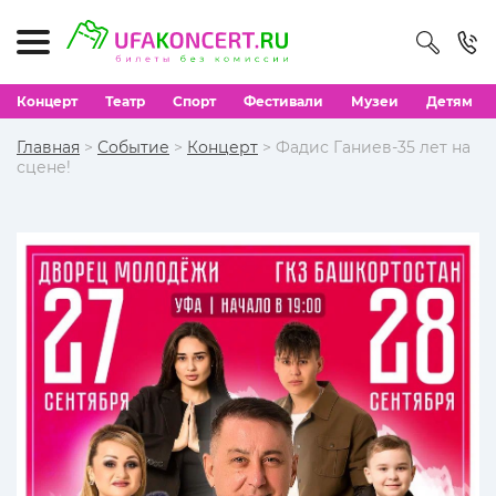
Концерт
Театр
Спорт
Фестивали
Музеи
Детям
Главная
>
Событие
>
Концерт
> Фадис Ганиев-35 лет на
сцене!