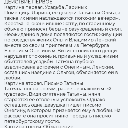
ДЕЙСТВИЕ ПЕРВОЕ
Картина первая. Усадьба Лариных
Помещица Ларина, её дочери Татьяна и Ольга, а
также их няня наслаждаются погожим вечером.
Крестьяне, окончившие жатву, по старинному
обычаю приносят барыне разукрашенный сноп.
Неожиданно в доме появляются гости: живущий
по соседству жених Ольги Владимир Ленский
вместе со своим приятелем из Петербурга
Евгением Онегиным. Визит столичного денди
нарушает спокойный, привычный уклад жизни
обитателей усадьбы. Татьяна глубоко
взволнована встречей с Онегиным. Ленский,
оставшись наедине с Ольгой, объясняется ей в
любви.
Картина вторая. Письмо Татьяны
Татьяна полна новым, ранее незнакомым ей
чувством. Видя смятение Татьяны, няня
старается её отвлечь и успокоить. Однако
оставшись одна, девушка пишет письмо
Онегину, в котором признаётся ему в любви. На
рассвете она просит няню передать письмо
петербургскому гостю.
Картина третья. Объяснение