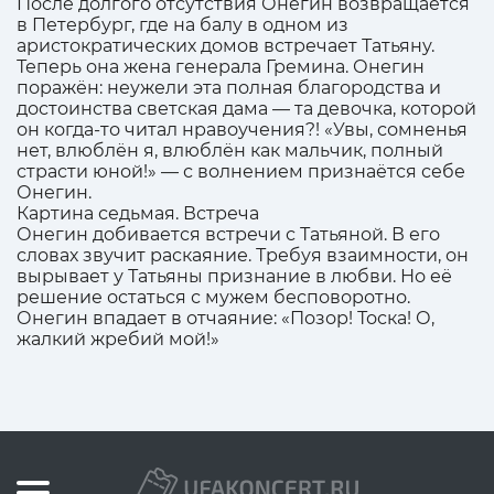
После долгого отсутствия Онегин возвращается
в Петербург, где на балу в одном из
аристократических домов встречает Татьяну.
Теперь она жена генерала Гремина. Онегин
поражён: неужели эта полная благородства и
достоинства светская дама — та девочка, которой
он когда-то читал нравоучения?! «Увы, сомненья
нет, влюблён я, влюблён как мальчик, полный
страсти юной!» — с волнением признаётся себе
Онегин.
Картина седьмая. Встреча
Онегин добивается встречи с Татьяной. В его
словах звучит раскаяние. Требуя взаимности, он
вырывает у Татьяны признание в любви. Но её
решение остаться с мужем бесповоротно.
Онегин впадает в отчаяние: «Позор! Тоска! О,
жалкий жребий мой!»