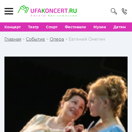
Концерт
Театр
Спорт
Фестивали
Музеи
Детям
Главная
>
Событие
>
Опера
> Евгений Онегин