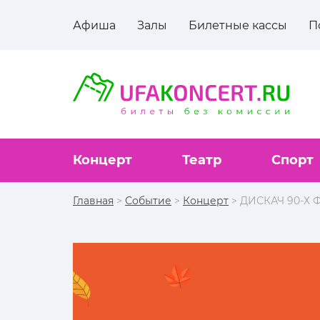
Афиша
Залы
Билетные кассы
П
Концерт
Театр
Спорт
Главная
>
Событие
>
Концерт
> ДИСКАЧ 90-Х