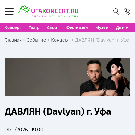
Концерт
Театр
Спорт
Фестивали
Музеи
Детям
Главная
>
Событие
>
Концерт
> ДАВЛЯН (Davlyan) г. Уфа
ДАВЛЯН (Davlyan) г. Уфа
01/11/2026 , 19:00