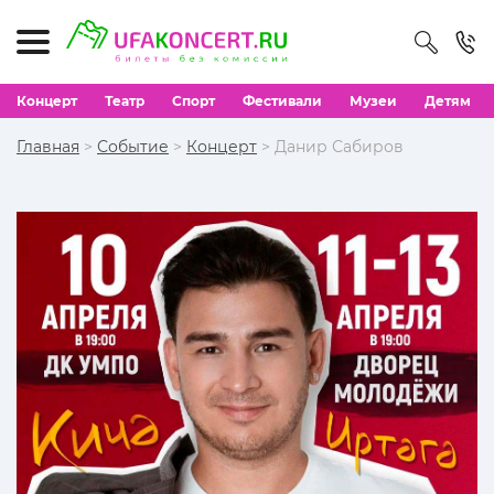
Концерт
Театр
Спорт
Фестивали
Музеи
Детям
Главная
>
Событие
>
Концерт
> Данир Сабиров