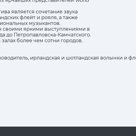
из ярчайших представителей
world
ива является сочетание звука
ндских флейт и рояля, а также
иональных музыкантов.
ен своими яркими выступлениями в
да до Петропавловска-Камчатского.
залах более чем сотни городов.
оводитель, ирландская и шотландская волынки и фл