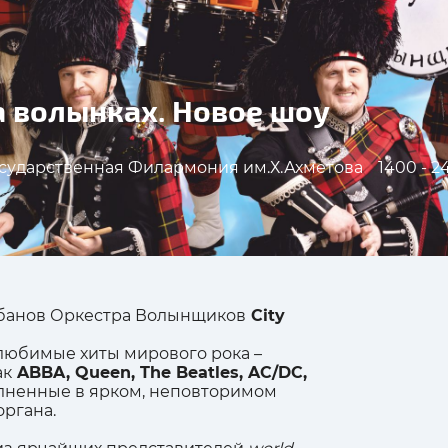
на волынках. Новое шоу
сударственная Филармония им.Х.Ахметова
1400 - 2
абанов Оркестра Волынщиков
City
 любимые хиты мирового рока –
ак
ABBA, Queen, The Beatles, AC/DC,
олненные в ярком, неповторимом
органа.