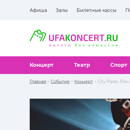
Афиша
Залы
Билетные кассы
П
Концерт
Театр
Спорт
Главная
>
Событие
>
Концерт
> City Pipes. Ро