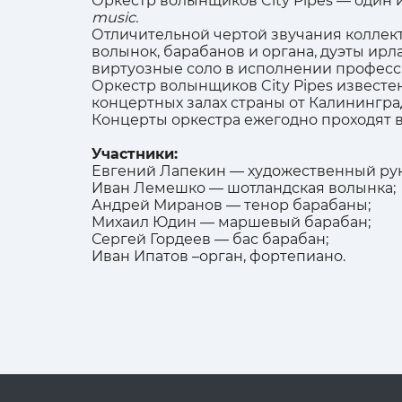
Оркестр волынщиков City Pipes
— один 
music.
Отличительной чертой звучания коллект
волынок, барабанов и органа, дуэты ирла
виртуозные соло в исполнении професс
Оркестр волынщиков City Pipes извест
концертных залах страны от Калинингра
Концерты оркестра ежегодно проходят в 
Участники:
Евгений Лапекин — художественный рук
Иван Лемешко — шотландская волынка;
Андрей Миранов — тенор барабаны;
Михаил Юдин — маршевый барабан;
Сергей Гордеев — бас барабан;
Иван Ипатов –орган, фортепиано.