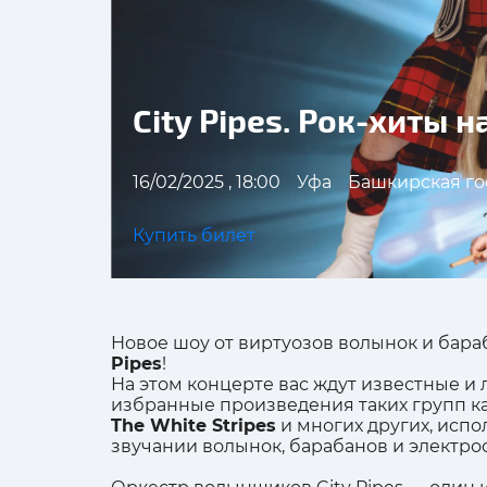
City Pipes. Рок-хиты 
16/02/2025 , 18:00
Уфа
Башкирская го
Купить билет
Новое шоу от виртуозов волынок и бар
Pipes
!
На этом концерте вас ждут известные и
избранные произведения таких групп к
The White Stripes
и многих других, исп
звучании волынок, барабанов и электро