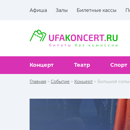
Афиша
Залы
Билетные кассы
П
Концерт
Театр
Спорт
Главная
>
Событие
>
Концерт
> Большой соль