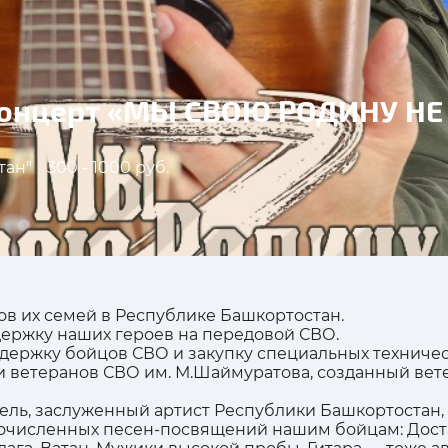
концерт «МЫ СВОЮ РОДИНУ Н
тан"
300 - 1000 руб.
ов их семей в Республике Башкортостан.
жку наших героев на передовой СВО.
ддержку бойцов СВО и закупку специальных техниче
 ветеранов СВО им. М.Шаймуратова, созданный вет
ь, заслуженный артист Республики Башкортостан,
очисленных песен-посвящений нашим бойцам: Дост