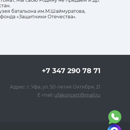
томат, Мы свою Родину не предаем и др.
тан.
узея батальона им.М.Шаймуратова,
 фонда «Защитники Отечества».
+7 347 290 78 71
Адрес: г. Уфа, ул. 50-летия Октября, 21
E-mail:
ufakoncert@mail.ru