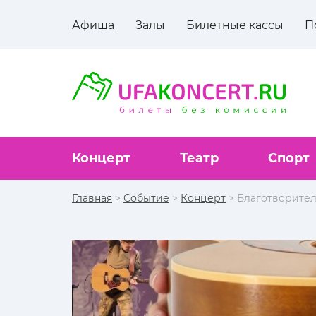
Афиша
Залы
Билетные кассы
П
Концерт
Театр
Спорт
Главная
>
Событие
>
Концерт
> Благотворит