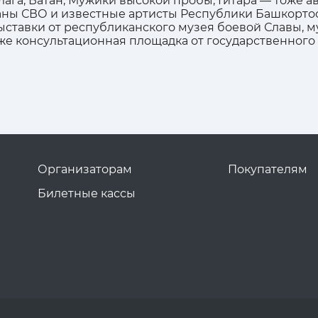
га, Ватан, Мужики высокой пробы, Гитара — тоже ав
аны СВО и известные артисты Республики Башкортос
ыставки от республиканского музея боевой Славы, м
кже консультационная площадка от государственного
Организаторам
Покупателям
Билетные кассы