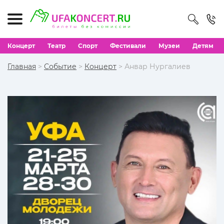
Концерт
Театр
Спорт
Фестивали
Музеи
Детям
Главная
>
Событие
>
Концерт
> Анвар Нургалиев