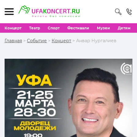
Концерт
Театр
Спорт
Фестивали
Музеи
Детям
Главная
>
Событие
>
Концерт
> Анвар Нургалиев