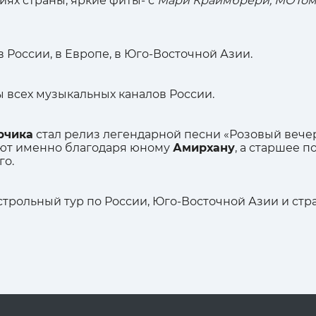
иях страны, яркие фиты- с
Мари Краймбрери, МОТом,
в России, в Европе, в Юго-Восточной Азии.
ы всех музыкальных каналов России.
рчика
стал релиз легендарной песни «Розовый вече
нают именно благодаря юному
Амирхану
, а старшее 
го.
трольный тур по России, Юго-Восточной Азии и стра