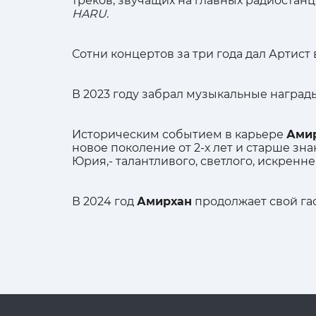
треков, звучащих на главных радиостанц
HARU
.
Сотни концертов за три года дал Артист 
В 2023 году забрал музыкальные наград
Историческим событием в карьере
Ами
новое поколение от 2-х лет и старше з
Юрия,- талантливого, светлого, искренне
В 2024 год
Амирхан
продолжает свой гас