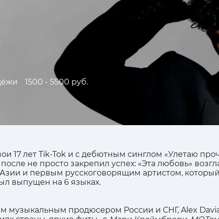
дёжи
1500 - 5500 руб.
и 17 лет Tik-Tok и с дебютным синглом «Улетаю про
 А после не просто закрепил успех: «Эта любовь» воз
зии и первым русскоговорящим артистом, который 
был выпущен на 6 языках.
им музыкальным продюсером России и СНГ, Alex Dav