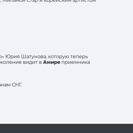
 Миланой Стар и корейским артистом
р» Юрия Шатунова, которую теперь
поколение видит в
Амире
приемника
нам СНГ.