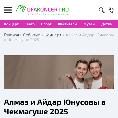
Концерт
Театр
Спорт
Фестивали
Музеи
Детям
Главная
>
Событие
>
Концерт
> Алмаз и Айдар Юнусовы
в Чекмагуше 2025
Алмаз и Айдар Юнусовы в
Чекмагуше 2025