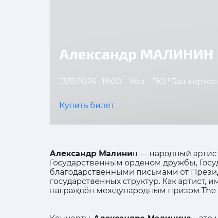
Александр МАЛИНИН
13/11/2026 , 19:00
Уфа
ГКЗ "Башкортос
Купить билет
Александр Малини
н — народный артис
Государственным орденом дружбы, Гос
благодарственными письмами от Презид
государственных структур. Как артист,
награждён международным призом The W