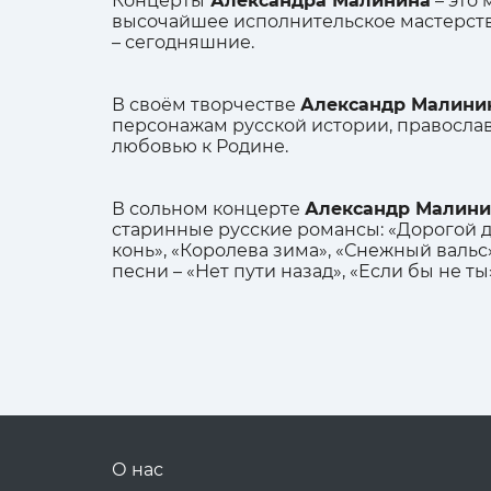
Концерты
Александра Малинина
– это 
высочайшее исполнительское мастерств
– сегодняшние.
В своём творчестве
Александр Малини
персонажам русской истории, правосл
любовью к Родине.
В сольном концерте
Александр Малин
старинные русские романсы: «Дорогой дл
конь», «Королева зима», «Снежный валь
песни – «Нет пути назад», «Если бы не ты
О нас