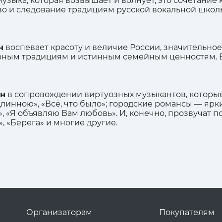
музыка, которая возвышает и волнует, это сочетание
о и следование традициям русской вокальной школ
н
воспевает красоту и величие России, значительно
авным традициям и истинным семейным ценностям. 
ин
в сопровождении виртуозных музыкантов, которые
инною», «Всё, что было»; городские романсы — ярки
с», «Я объявляю Вам любовь». И, конечно, прозвуча
», «Берега» и многие другие.
Организаторам
Покупателям