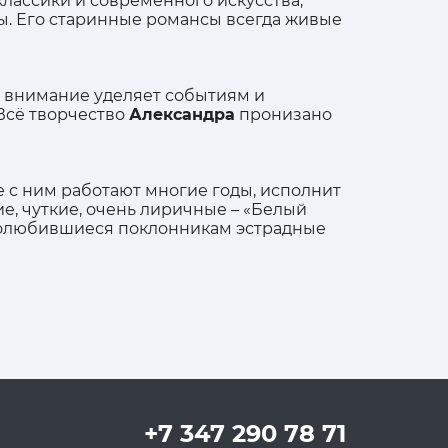
 классики и современного искусства,
ы. Его старинные романсы всегда живые
е внимание уделяет событиям и
Всё творчество
Александра
пронизано
 с ним работают многие годы, исполнит
е, чуткие, очень лиричные – «Белый
т полюбившиеся поклонникам эстрадные
+7 347 290 78 71