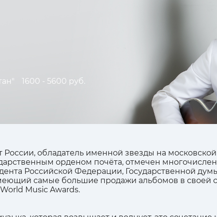
тан"
1600 - 5600 руб.
т России, обладатель именной звезды на московской
ударственным орденом почёта, отмечен многочисл
ента Российской Федерации, Государственной думы
 имеющий самые большие продажи альбомов в своей 
orld Music Awards.