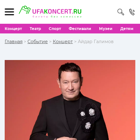
Концерт
Театр
Спорт
Фестивали
Музеи
Детям
Главная
>
Событие
>
Концерт
> Айдар Галимов