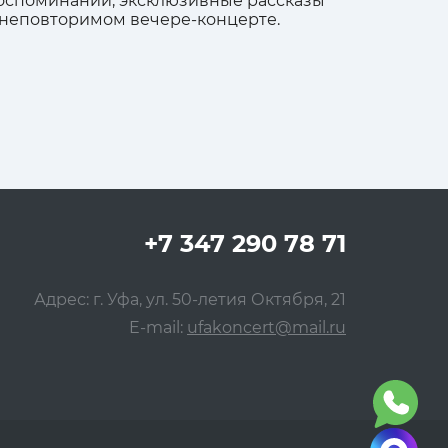
воспоминаний, эксклюзивные рассказы
 неповторимом вечере-концерте.
+7 347 290 78 71
Адрес: г. Уфа, ул. 50-летия Октября, 21
E-mail:
ufakoncert@mail.ru