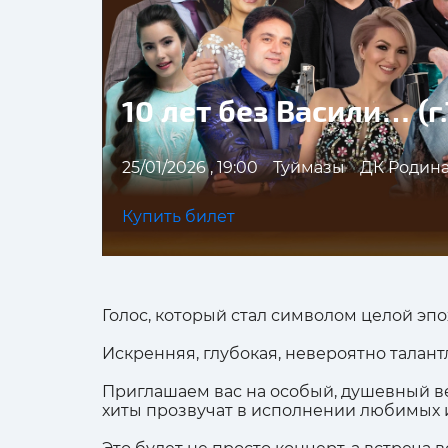
10 лет без Васили… (г
25/01/2026 , 19:00
Туймазы
ДК Родина
Купить билет
Голос, который стал символом целой эпо
Искренняя, глубокая, невероятно талан
Приглашаем вас на особый, душевный в
хиты прозвучат в исполнении любимых 