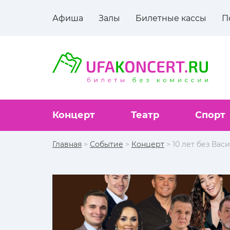
Афиша
Залы
Билетные кассы
П
Концерт
Театр
Спорт
Главная
>
Событие
>
Концерт
> 10 лет без Вас