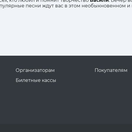
всех, кто любил и помнит творчество
Васили
. Вечер 
опулярные песни ждут вас в этом необыкновенном и
Организаторам
Покупателям
Билетные кассы