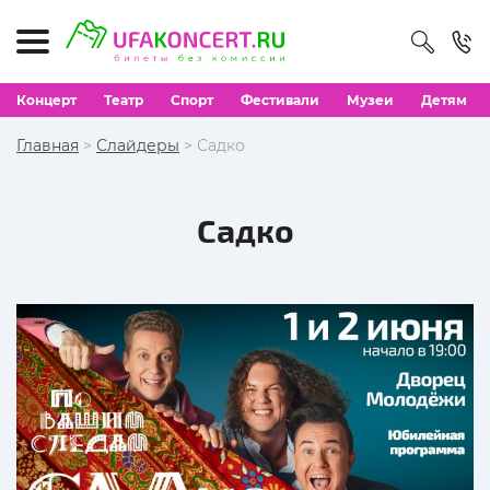
Концерт
Театр
Спорт
Фестивали
Музеи
Детям
Главная
>
Слайдеры
> Садко
Садко