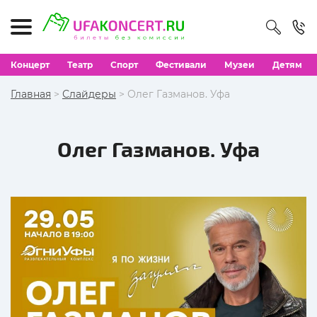
Концерт
Театр
Спорт
Фестивали
Музеи
Детям
Главная
>
Слайдеры
> Олег Газманов. Уфа
Олег Газманов. Уфа