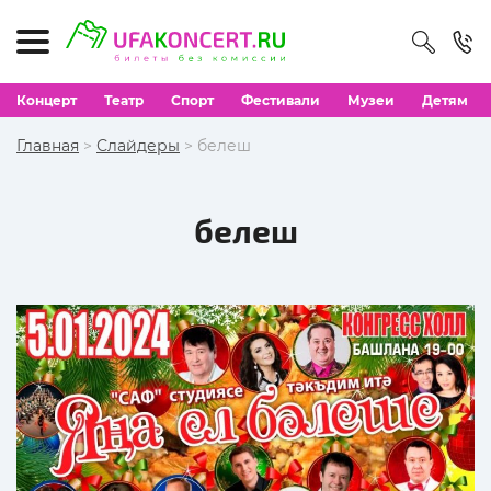
Концерт
Театр
Спорт
Фестивали
Музеи
Детям
Главная
>
Слайдеры
> белеш
белеш