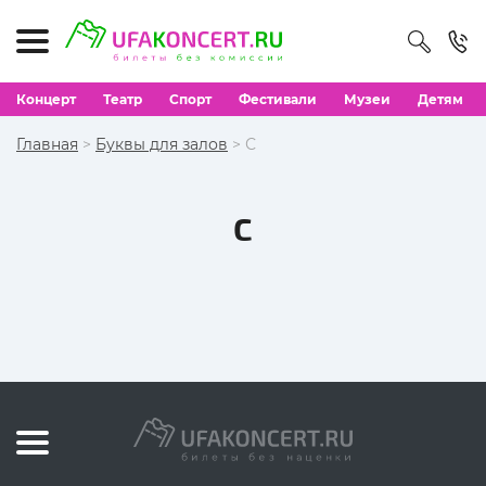
Концерт
Театр
Спорт
Фестивали
Музеи
Детям
Главная
>
Буквы для залов
> С
С