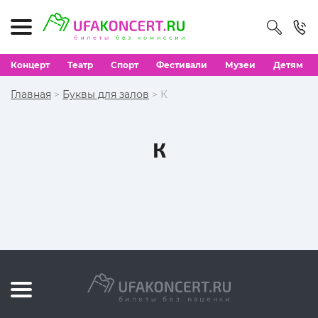
Концерт
Театр
Спорт
Фестивали
Музеи
Детям
Главная
>
Буквы для залов
> К
К