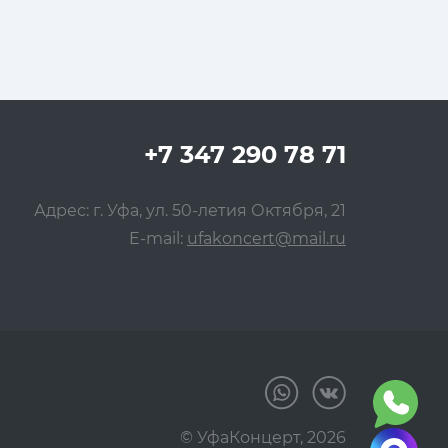
+7 347 290 78 71
Адрес: г. Уфа, ул. 50-летия Октября, 21
E-mail:
ufakoncert@mail.ru
© УфаКонцерт,
2026