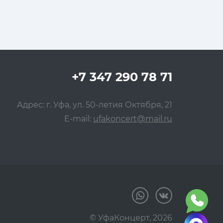
+7 347 290 78 71
Адрес: г. Уфа, ул. 50-летия Октября, 21
E-mail:
ufakoncert@mail.ru
© УфаКонцерт,
2026