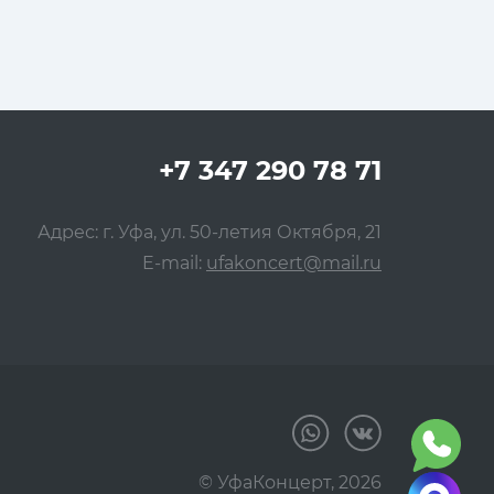
+7 347 290 78 71
Адрес: г. Уфа, ул. 50-летия Октября, 21
E-mail:
ufakoncert@mail.ru
© УфаКонцерт,
2026