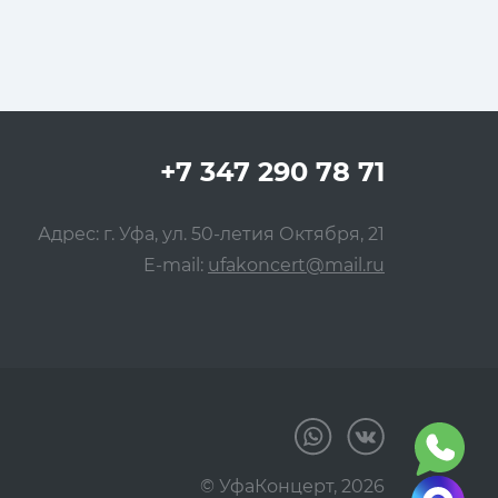
+7 347 290 78 71
Адрес: г. Уфа, ул. 50-летия Октября, 21
E-mail:
ufakoncert@mail.ru
© УфаКонцерт,
2026