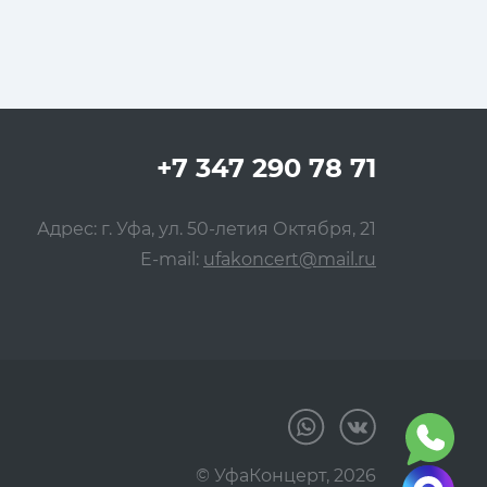
+7 347 290 78 71
Адрес: г. Уфа, ул. 50-летия Октября, 21
E-mail:
ufakoncert@mail.ru
© УфаКонцерт,
2026