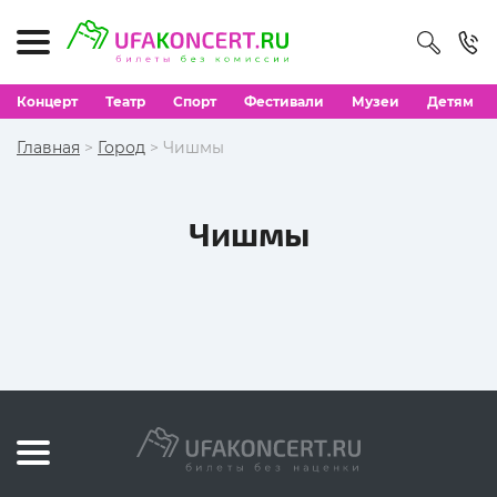
Концерт
Театр
Спорт
Фестивали
Музеи
Детям
Главная
>
Город
> Чишмы
Чишмы