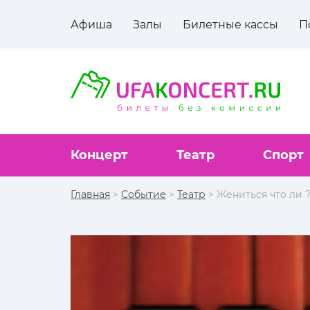
Афиша
Залы
Билетные кассы
П
Концерт
Театр
Спорт
Главная
>
Событие
>
Театр
> Жениться что ли 