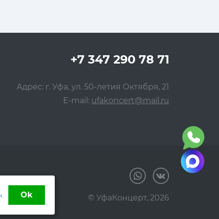
+7 347 290 78 71
Адрес: г. Уфа, ул. 50-летия Октября, 21
E-mail:
ufakoncert@mail.ru
Ok
и
.
© УфаКонцерт,
2026