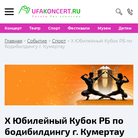
Концерт
Театр
Спорт
Фестивали
Музеи
Детям
Главная
>
Событие
>
Спорт
> X Юбилейный Кубок РБ по
бодибилдингу г. Кумертау
X Юбилейный Кубок РБ по
бодибилдингу г. Кумертау