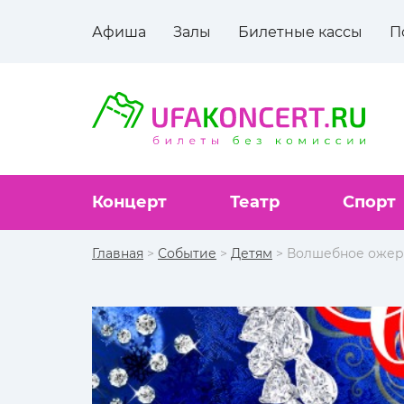
Афиша
Залы
Билетные кассы
П
Концерт
Театр
Спорт
Главная
>
Событие
>
Детям
> Волшебное ожер