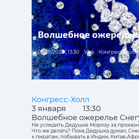
Волшебное ожерелье
03/01/2023 , 13:30
Уфа
Конгресс-Холл 
Купить билет
Конгресс-Холл
3 января 13:30
Волшебное ожерелье Снег
Не уследить Дедушке Морозу за проказн
Что же делать? Пока Дедушка думал, Сне
к пиратам, побывать в Индии, Китае,Аф