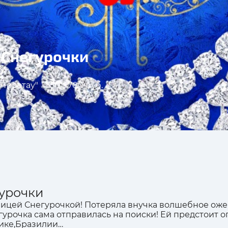
 Снегурочки
"Торатау"
350 - 700 руб.
урочки
ицей Снегурочкой! Потеряла внучка волшебное ожере
гурочка сама отправилась на поиски! Ей предстоит оп
рике,Бразилии…