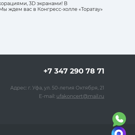
орациями, 3D экранами! В
ы ждем вас в Конгресс-холле «Торатау»
+7 347 290 78 71
Адрес: г. Уфа, ул. 50-летия Октября, 21
E-mail:
ufakoncert@mail.ru