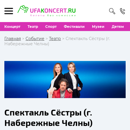
Концерт
Театр
Спорт
Фестивали
Музеи
Детям
Главная
>
Событие
>
Театр
> Спектакль Сёстры (г.
Набережные Челны)
Спектакль Сёстры (г.
Набережные Челны)