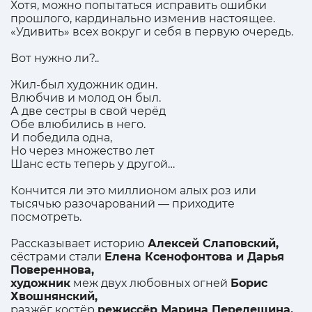
Хотя, можно попытаться исправить ошибки
прошлого, кардинально изменив настоящее.
«Удивить» всех вокруг и себя в первую очередь.
Вот нужно ли?..
Жил-был художник один.
Влюбчив и молод он был.
А две сестры в свой черёд
Обе влюбились в него.
И победила одна,
Но через множество лет
Шанс есть теперь у другой…
Кончится ли это миллионом алых роз или
тысячью разочарований — приходите
посмотреть.
Рассказывает историю
Алексей Слаповский,
сёстрами стали
Елена Ксенофонтова и Дарья
Повереннова,
художник
меж двух любовных огней
Борис
Хвошнянский,
разжёг костёр
режиссёр Марина Перелешина,