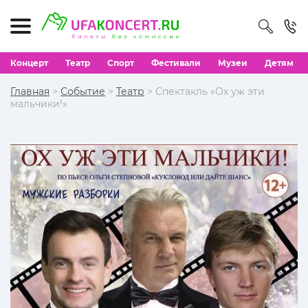
Концерт
Театр
Спорт
Фестивали
Музеи
Детям
Главная
>
Событие
>
Театр
> Спектакль «Ох уж эти
мальчики!»