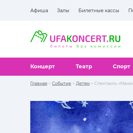
Афиша
Залы
Билетные кассы
П
Концерт
Театр
Спорт
Главная
>
Событие
>
Детям
> Спектакль «Маню