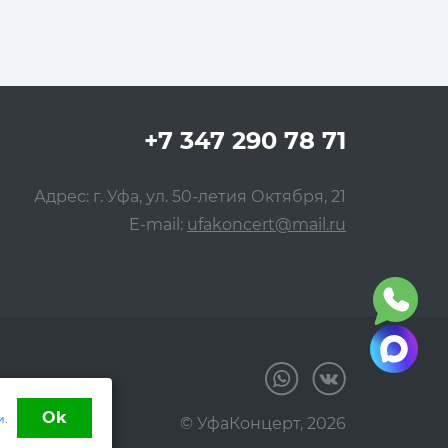
+7 347 290 78 71
Адрес: г. Уфа, ул. 50-летия Октября, 21
E-mail:
ufakoncert@mail.ru
Ok
и
.
© УфаКонцерт,
2026