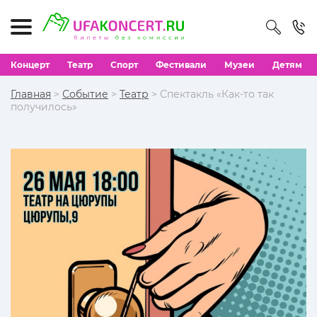
Концерт
Театр
Спорт
Фестивали
Музеи
Детям
Главная
>
Событие
>
Театр
> Спектакль «Как-то так
получилось»