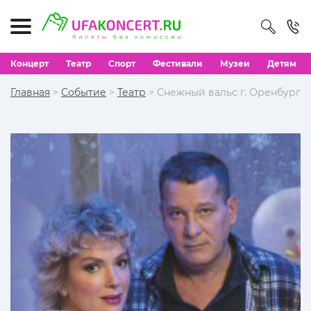
Концерт
Театр
Спорт
Фестивали
Музеи
Детям
Главная
>
Событие
>
Театр
> Снежный вальс г. Оренбург