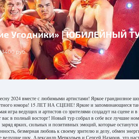
е Угодники» | ЮБИЛЕЙНЫЙ ТУ
- 3400 руб.
ь весну 2024 вместе с любимыми артистами! Яркое грандиозно
ометного юмора! 15 ЛЕТ НА СЦЕНЕ! Яркие и запоминающиеся та
я игра ведущих и артистов со зрителями создадут на сцене и в 
 вас в полный восторг! Новый тур собрал в себе все лучшие ном
 заряд ярких, сильных и позитивных эмоций, которые останутся
енность, безмерная любовь к своему зрителю и делу, обмен энерг
е ведущие шоу, Александр Меркурьев и Сергей Назаров, это на