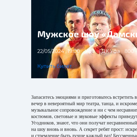
Мужское шоу «Дамски
22/05/2024 , 19:00
Уфа
ГДК Уфа
800 
Купить билет
Запаситесь эмоциями и приготовьтесь встретит
вечер в невероятный мир театра, танца, и искр
музыкальное сопровождение и ни с чем несравнима
костюмов, световые и звуковые эффекты приведут
Угодников, знают, что они получат несравненный
на шоу вновь и вновь. А секрет ребят прост: искр
и стремление быть лучше каждый раз! Бессменны