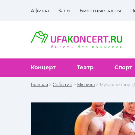
Афиша
Залы
Билетные кассы
П
Концерт
Театр
Спорт
Главная
>
Событие
>
Мюзикл
> Мужское шоу «