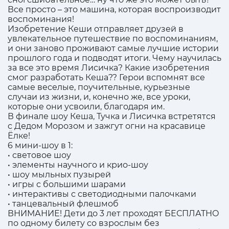
Все просто – это машина, которая воспроизводит
воспоминания!
Изобретение Кеши отправляет друзей в
увлекательное путешествие по воспоминаниям,
и они заново проживают самые лучшие истории
прошлого года и подводят итоги. Чему научилась
за все это время Лисичка? Какие изобретения
смог разработать Кеша?? Герои вспомнят все
самые веселые, поучительные, курьезные
случаи из жизни, и, конечно же, все уроки,
которые они усвоили, благодаря им.
В финале шоу Кеша, Тучка и Лисичка встретятся
с Дедом Морозом и зажгут огни на красавице
Ёлке!
6 мини-шоу в 1:
• световое шоу
• элементы научного и крио-шоу
• шоу мыльных пузырей
• игры с большими шарами
• интерактивы с светодиодными палочками
• танцевальный флешмоб
ВНИМАНИЕ! Дети до 3 лет проходят БЕСПЛАТНО
по одному билету со взрослым без