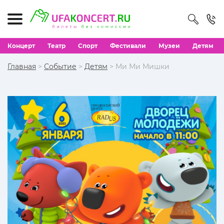
Концерт
Театр
Спорт
Фестивали
Музеи
Детям
Главная
>
Событие
>
Детям
> Ми Ми Мишки