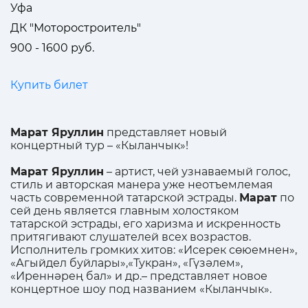
Уфа
ДК "Моторостроитель"
900 - 1600 руб.
Купить билет
Марат Яруллин
представляет новый
концертный тур – «Кыланчык»!
Марат Яруллин
– артист, чей узнаваемый голос,
стиль и авторская манера уже неотъемлемая
часть современной татарской эстрады.
Марат
по
сей день является главным холостяком
татарской эстрады, его харизма и искренность
притягивают слушателей всех возрастов.
Исполнитель громких хитов: «Исерек сөюемнен»,
«Агыйдел буйлары»,«Тукран», «Гүзәлем»,
«Иреннәрең бал» и др.– представляет новое
концертное шоу под названием «Кыланчык».