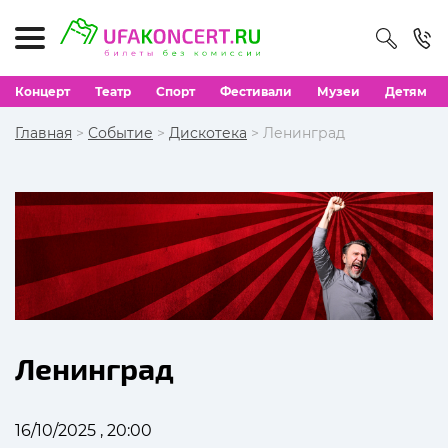
Концерт
Театр
Спорт
Фестивали
Музеи
Детям
Главная
>
Событие
>
Дискотека
> Ленинград
Ленинград
16/10/2025 , 20:00