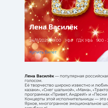
Лена Василёк
24/11/2025 , 19:00
Уфа
ГДК Уфа
900 -
Купить билет
Лена Василёк
— популярная российская 
голосом.
Её творчество широко известно и любимо
казаки», «Снег шальной», «Мама», «Трак
программах «Привет, Андрей!» и «Песни о
Концерты этой исполнительницы — это н
Яркое, многогранное эмоциональное шо