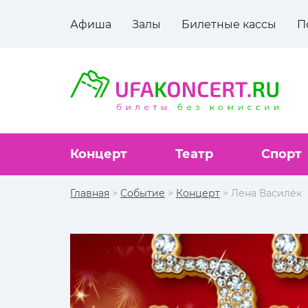
Афиша
Залы
Билетные кассы
П
Концерт
Театр
Спорт
Главная
>
Событие
>
Концерт
> Лена Василёк