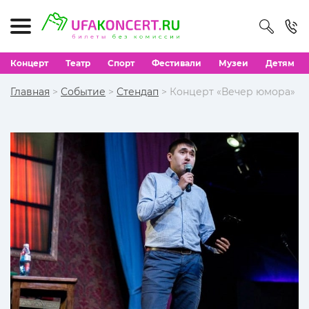
Концерт
Театр
Спорт
Фестивали
Музеи
Детям
Главная
>
Событие
>
Стендап
> Концерт «Вечер юмора»