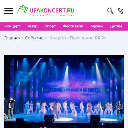
Концерт
Театр
Спорт
Фестивали
Музеи
Детям
Главная
>
Событие
> Концерт «Поколение PRO»