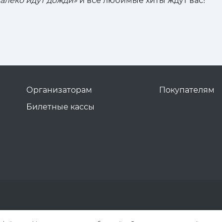
далеко идут дожди»
и все любимые хиты ждут вас!
Организаторам
Покупателям
Билетные кассы