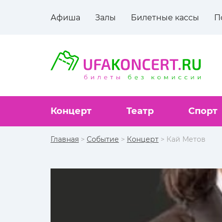
Афиша
Залы
Билетные кассы
П
Концерт
Театр
Спорт
Главная
>
Событие
>
Концерт
> Кай Метов