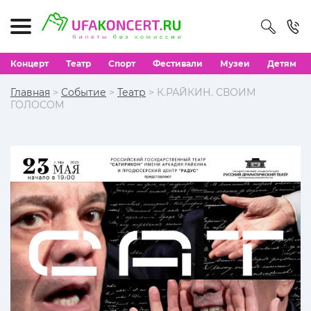
Концерт
Театр
Спорт
Фестивали
Музеи
Детям
Главная
>
Событие
>
Театр
> К.РАЙКИН. СВОИМ
ГОЛОСОМ