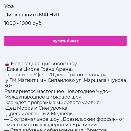
Уфа
Цирк-шапито МАГНИТ
1000 - 1000 руб.
Купить билет
Новогоднее цирковое шоу
«Ёлка в Цирке Гранд Арена»
: впервые в Уфе с 20 декабря по 11 января
у ГМ Магнит ( мн Сипайлово ул. Маршала Жукова
30»
Развернётся настоящее Новогоднее Чудо–
Международное цирковое шоу!
Вас ждет программа мирового уровня:
-Дед Мороз и Снегурочка
-Дрессированный Медведь
— Экстремальное шоу «Бразильский форсаж» от
смелых мотокаскадёров из Бразилии
— Стая забавных обезьян-эквилибристов