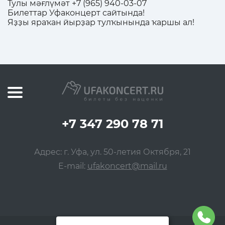
Тулы мәғлүмәт
+7 (965) 940-03-07
Билеттар Уфаконцерт сайтында!
Яҙҙы яраҡан йырҙар тулҡынында ҡаршы ал!
+7 347 290 78 71
Адрес: г. Уфа, ул. 50-летия Октября, 21
E-mail:
ufakoncert@mail.ru