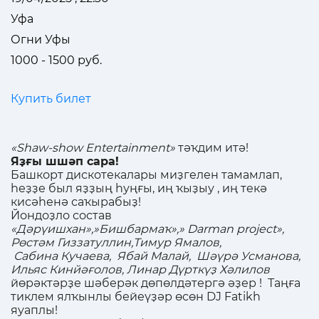
Уфа
Огни Уфы
1000 - 1500 руб.
Купить билет
«Shaw-show Entertainment»
тәҡдим итә!
Яҙғы шшәп сара!
Башкорт дискотекалары миҙгелен тамамлап,
һеҙҙе был яҙҙың һуңғы, иң ҡыҙыу , иң текә
кисәһенә саҡырабыҙ!
Йондоҙло состав
«Дәрүишхан»,»Бишбармаҡ»,» Darman project»,
Рөстәм Гиззатуллин,Тимур Ямалов,
Сабина Кучаева, Ябай Малай, Шәүрә Усманова,
Ильяс Кинйәғолов, Линар Дүрткүҙ Хәлилов
йөрәктәрҙе шәберәк дөпөлдәтергә әҙер ! Таңға
тиклем ялҡынлы бейеүҙәр өсөн DJ Fatikh
яуаплы!