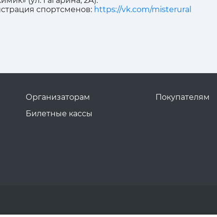
мик» (ул. Гагарина, 2А).
истрация спортсменов:
https://vk.com/misterural
Организаторам
Покупателям
Билетные кассы