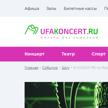
Афиша
Залы
Билетные кассы
П
Концерт
Театр
Спорт
Главная
>
Событие
>
Шоу
> IX КУБОК РБ по бо