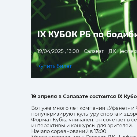
IX КУБОК РБ по бодиб
19/04/2025 , 13:00
Салават
ДК Нефтех
Купить билет
19 апреля в Салавате состоится IX Ку
Вот уже много лет компания «Уфанет» 
популяризируют культуру спорта и здор
Формат Кубка уникален: он сочетает в 
интерактивы и конкурсы для зрителей.
Начало соревнований в 13:00.