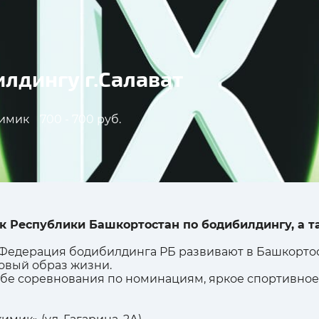
илдингу г.Салават
имик
700 - 700 руб.
бок Республики Башкортостан по бодибилдингу, а 
и Федерация бодибилдинга РБ развивают в Башкорто
овый образ жизни.
себе соревнования по номинациям, яркое спортивное