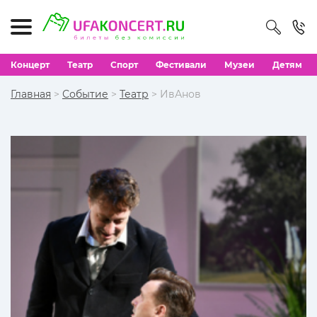
Концерт
Театр
Спорт
Фестивали
Музеи
Детям
Главная
>
Событие
>
Театр
> ИвАнов