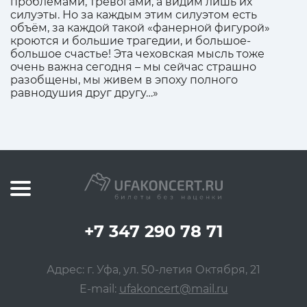
проблемами, тревогами, а видим лишь их
силуэты. Но за каждым этим силуэтом есть
объём, за каждой такой «фанерной фигурой»
кроются и большие трагедии, и большое-
большое счастье! Эта чеховская мысль тоже
очень важна сегодня – мы сейчас страшно
разобщены, мы живем в эпоху полного
равнодушия друг другу…»
+7 347 290 78 71
Адрес: г. Уфа, ул. 50-летия Октября, 21
E-mail:
ufakoncert@mail.ru