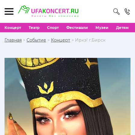
Концерт
Театр
Спорт
Фестивали
Музеи
Детям
Главная
>
Событие
>
Концерт
> Иркэ! г.Бирск