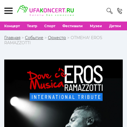
Концерт
Театр
Спорт
Фестивали
Музеи
Детям
Главная
>
Событие
>
Оркестр
> ОТМЕНА! EROS
RAMAZZOTTI