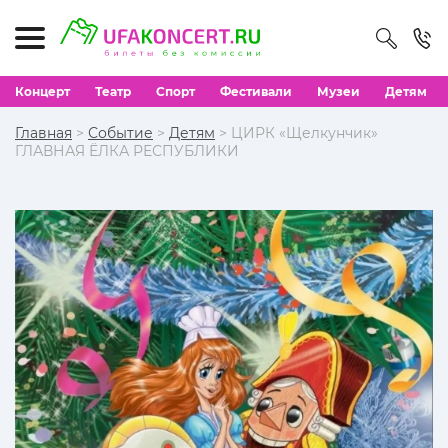
Концерт
Театр
Спорт
Фестивали
Музеи
Детям
Главная
>
Событие
>
Детям
> ЦИРК «Щелкунчик»
ГЛАВНАЯ ЁЛКА РЕСПУБЛИКИ